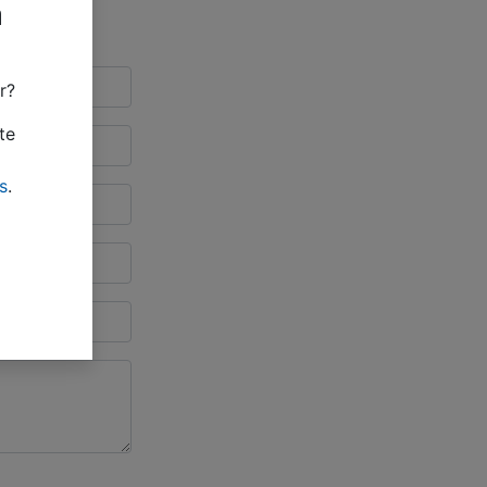
a
r?
te
s
.