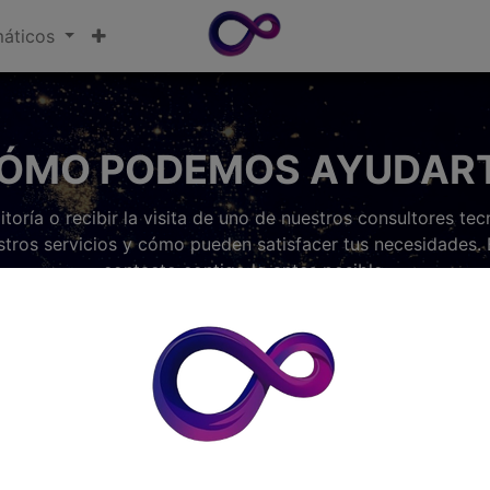
máticos
ÓMO PODEMOS AYUDAR
toría o recibir la visita de uno de nuestros consultores t
stros servicios y cómo pueden satisfacer tus necesidades
contacto contigo lo antes posible.
mulario de cont