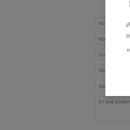
¿
U
c