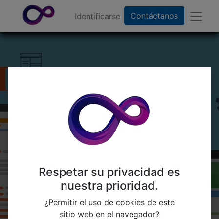
Contáctanos
Identificarse
¡Bienvenidos
a
Adictek
!
Próximamente: Nuestro Nuevo Sitio
Respetar su privacidad es
Web
nuestra prioridad.
¿Permitir el uso de cookies de este
Estamos entusiasmados de compartir que el
sitio web en el navegador?